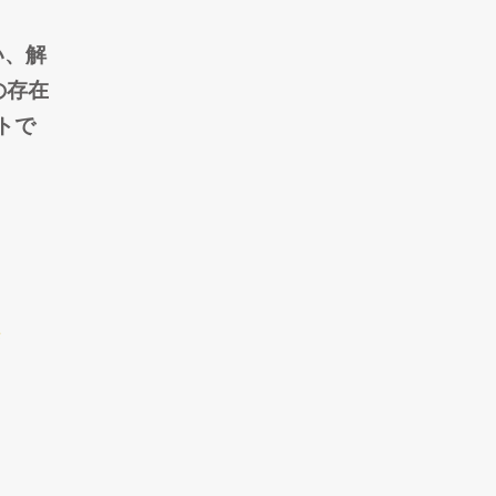
い、解
の存在
トで