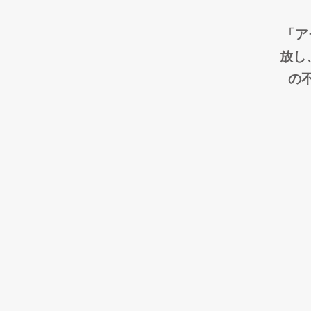
「ア
放し
の