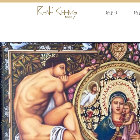
始まり
始