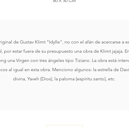
80 X 50 CM
ginal de Gustav Klimt "Idylle", no con el afán de acercarse a es
 por estar fuera de su presupuesto una obra de Klimt jajaja. En
g una Virgen con tres ángeles tipo Tiziano. La obra está interv
os al igual en esta obra. Menciono algunos: la estrella de Dav
divina, Yaveh (Dios), la paloma (espíritu santo), etc.