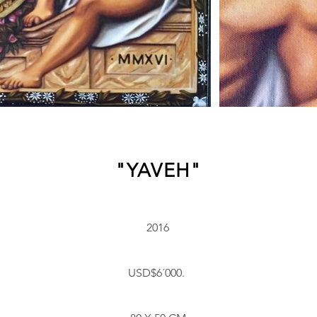
"YAVEH"
2016
USD$6´000. ​