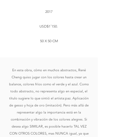
2017
USD$1´150. ​
50 X 50 CM
En esta obra, cómo en muchos abstractos, René
Cheng quiso jugar con los colores hasta crear un
balance, colores fríos como el verde y el azul. Como
todo abstracto, no representa algo en especial, el
título sugiere lo que sintió el artista:paz. Aplicación
de gesso y hoja de oro (imitación). Pero más allá de
representar algo la importancia está en la
combinación y vibración de los colores alegres. Si
desea algo SIMILAR, es posible hacerlo TAL VEZ
CON OTROS COLORES, mas NUNCA igual, ya que