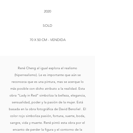
2020
SOLD
70 X 50 CM - VENDIDA
René Cheng al igual explora el realismo
(hiperrealismo). Le es importante que aún se
reconozca que es una pintura, mas se acerque lo
más posible con dicho atributo a la realidad. Esta
obra "Lady in Red" simboliza la belleza, elegancia,
sensualidad, poder y la pasión de la mujer. Está
basada en la obra fotográfica de David Benoliel . El
color rojo simboliza pasión, fortuna, suerte, boda,
sangre, vida y muerte. René pintó esta obra por el
encanto de perder la figura y el contorno de la